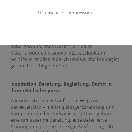
Sie planen die Modernisierung oder den Umbau
Ihres Bads? Dann stehen Sie vor vielen wichtigen
Datenschutz
Impressum
Entscheidungen, die darüber bestimmen, wieviel
Freude Sie an Ihrem neuen Bad haben
werden. Tag für Tag und Jahr für Jahr. Was sind
Ihre Anforderungen – heute und in Zukunft? Wo
liegen Ihre Prioritäten? Wie viel ist Ihnen ein
außergewöhnliches Design, ein edles
Material oder eine sinnvolle Zusatzfunktion
wert? Was ist alles möglich und welche Lösung ist
genau die richtige für Sie?
Inspiration, Beratung, Begleitung. Damit in
Ihrem Bad alles passt.
Wir unterstützen Sie auf Ihrem Weg zum
perfekten Bad – mit langjähriger Erfahrung und
Kompetenz in der Badsanierung. Dazu gehören
eine umfassende Beratung, eine detaillierte
Planung und eine erstklassige Ausführung. Ob