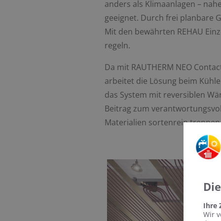
anders als Klimaanlagen – nahe
geeignet. Durch frei planbare
Mit den bewährten REHAU Einz
regeln.
Da mit RAUTHERM NEO Contact 
arbeitet die Lösung beim Kühle
das System mit reversiblen Wä
Beitrag zum verantwortungsvol
Materialien sortenrein trennen
Di
Ihre
Wir v