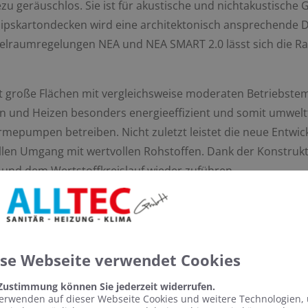
zu geräuschlos. Sie ist für akustische und nichtakustische
 Gipskartondecken wird eine architektonisch ansprechende 
elraumregelungen NEA und NEA SMART 2.0 lässt sich die R
große Flächen mit vergleichsweise moderaten Betriebste
n und Heizen besonders energieeffizient und somit umweltf
rmepumpen betreiben. Nicht zuletzt leistet die neue Entwi
len Umgang mit wertvollen Rohstoffen. Dank der Konstrukti
 und dem Wertstoffkreislauf wieder zuführen.
ese Webseite verwendet Cookies
 Zustimmung können Sie jederzeit widerrufen.
erwenden auf dieser Webseite Cookies und weitere Technologien,