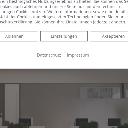
 ein bestmögliches Nutzungserlebnis zu bieten. Sie können das S
ookies auch ablehnen und unsere Seite nur mit den technisch
ndigen Cookies nutzen. Weitere Informationen, sowie eine detailli
icht der Cookies und eingesetzten Technologien finden Sie in uns
nschutzerklärung
. Sie können Ihre
Einstellungen
jederzeit ändern.
Ablehnen
Ablehnen
Einstellungen
Akzeptieren
Datenschutz
Impressum