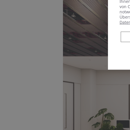
Ihnen
von C
notwe
Übers
Date